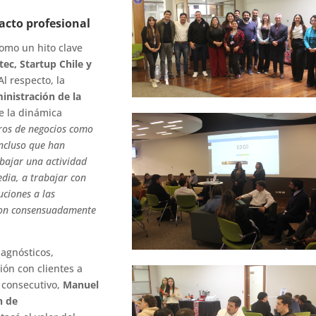
acto profesional
omo un hito clave
tec, Startup Chile y
l respecto, la
nistración de la
ue la dinámica
ros de negocios como
incluso que han
bajar una actividad
edia, a trabajar con
uciones a las
aron consensuadamente
iagnósticos,
ón con clientes a
 consecutivo,
Manuel
n de