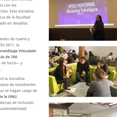
es con las
ivo. Esta iniciativa
ca de la facultad
ado en desafíos
antes de cuarto y
ño 2011, la
prendizaje Vinculado
ás de 700
s de lucro— y
s
.
ó la iniciativa
uipos de estudiantes
ue se hagan cargo de
 de la ONU
,
erias de inclusión,
sustentabilidad