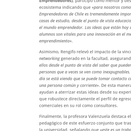
Emprendedores)
, participó como mentor y des
ecosistema indicando que
«para nosotros como
Emprendedores de Chile es tremendamente import
casas de estudio, desde el punto de vista educaci
el mundo emprendedor. Las ideas que están hoy d
alumnos son vitales para una innovación en el m
emprendimiento»
.
Asimismo, Rengifo relevó el impacto de la vinc
networking
generado en la facultad, aseguran
ellos desde el punto de vista del saber que pued
personas que a veces se ven como inexpugnables.
día se está viendo que se puede tomar contacto c
una persona común y corriente»
. De esta maner
ayudan a aterrizar estas ideas desde su experi
que robustece directamente el perfil de egreso
comerciales en su rol como consultores.
Finalmente, la profesora Valenzuela destaca el
pedagógico de este esfuerzo conjunto que tras
la universidad, señalando que
«este es un trab