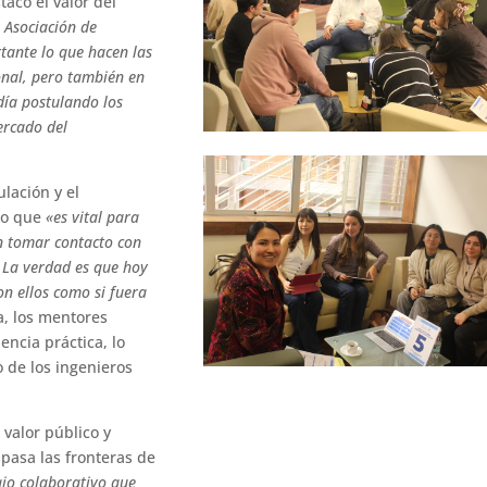
tacó el valor del
 Asociación de
ante lo que hacen las
onal, pero también en
ía postulando los
ercado del
ulación y el
do que
«es vital para
en tomar contacto con
 La verdad es que hoy
on ellos como si fuera
a, los mentores
encia práctica, lo
 de los ingenieros
 valor público y
pasa las fronteras de
ajo colaborativo que