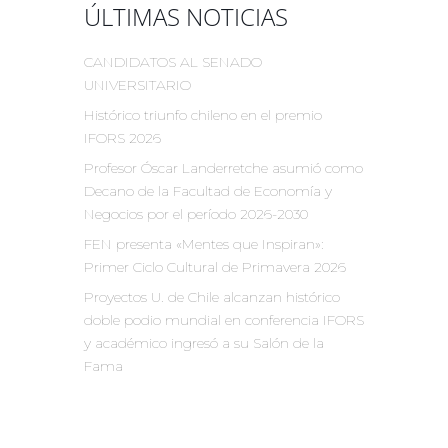
ÚLTIMAS NOTICIAS
CANDIDATOS AL SENADO
UNIVERSITARIO
Histórico triunfo chileno en el premio
IFORS 2026
Profesor Óscar Landerretche asumió como
Decano de la Facultad de Economía y
Negocios por el período 2026-2030
FEN presenta «Mentes que Inspiran»:
Primer Ciclo Cultural de Primavera 2026
Proyectos U. de Chile alcanzan histórico
doble podio mundial en conferencia IFORS
y académico ingresó a su Salón de la
Fama