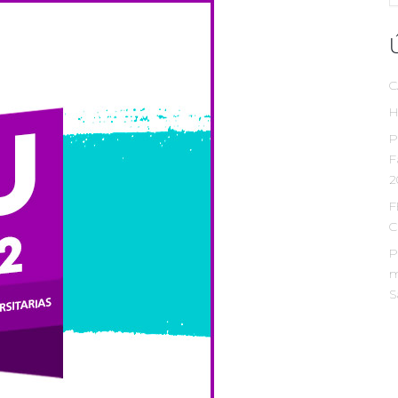
C
H
P
F
2
F
C
P
m
S