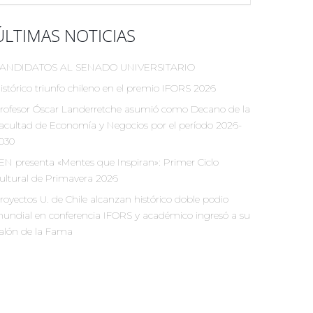
ÚLTIMAS NOTICIAS
ANDIDATOS AL SENADO UNIVERSITARIO
istórico triunfo chileno en el premio IFORS 2026
rofesor Óscar Landerretche asumió como Decano de la
acultad de Economía y Negocios por el período 2026-
030
EN presenta «Mentes que Inspiran»: Primer Ciclo
ultural de Primavera 2026
royectos U. de Chile alcanzan histórico doble podio
undial en conferencia IFORS y académico ingresó a su
alón de la Fama