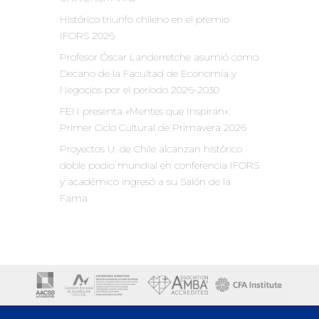
Histórico triunfo chileno en el premio
IFORS 2026
Profesor Óscar Landerretche asumió como
Decano de la Facultad de Economía y
Negocios por el período 2026-2030
FEN presenta «Mentes que Inspiran»:
Primer Ciclo Cultural de Primavera 2026
Proyectos U. de Chile alcanzan histórico
doble podio mundial en conferencia IFORS
y académico ingresó a su Salón de la
Fama