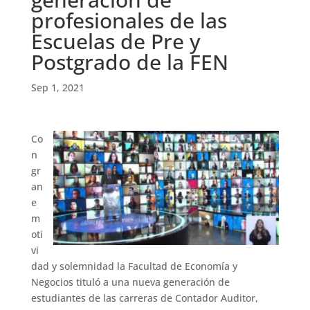
profesionales de las
Escuelas de Pre y
Postgrado de la FEN
Sep 1, 2021
Co
n
gr
an
e
m
oti
vi
dad y solemnidad la Facultad de Economía y
Negocios tituló a una nueva generación de
estudiantes de las carreras de Contador Auditor,