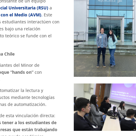
onstante de un equipo
ial Universitaria (RSU)
a
 con el Medio (AVM)
.
Este
 estudiantes interactúen con
es bajo una relación
to teórico se funde con el
a Chile
iantes del Minor de
oque “hands on”
con
.
tomatizar la lectura y
uctos mediante tecnologías
emas de automatización.
de esta vinculación directa:
 tener a los estudiantes de
resas que están trabajando