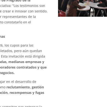
 de Pregrado de la
iciativa: “Los testimonios son
 crear e innovar con sentido.
ser representantes de la
to constatarlo en el
nas
6, los cupos para las
mpletados, pero aún quedan
. Esta invitación está dirigida
izadas, medianas empresas y
boradores contratados y que
 negocios.
jar en el desarrollo de
como
reclutamiento, gestión
ación, recompensas y fugas
s compiten por entregar la