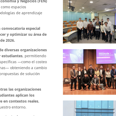
 Economía y Negocios (FEN)
 como espacios
dologías de aprendizaje
a
convocatoria especial
cer y optimizar su área de
 de 2026.
 de diversas organizaciones
y estudiantes
, permitiendo
específicas —como el costeo
sonas— obteniendo a cambio
 propuestas de solución
tras las organizaciones
tudiantes aplican los
e en contextos reales
,
uestro entorno.