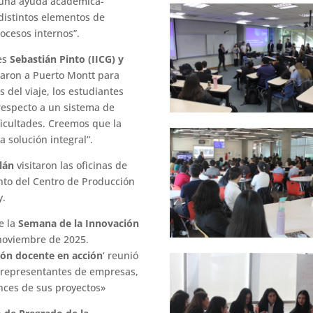
 una ayuda académica-
distintos elementos de
ocesos internos”.
es
Sebastián Pinto (IICG) y
jaron a Puerto Montt para
 del viaje, los estudiantes
respecto a un sistema de
ficultades. Creemos que la
a solución integral”.
alán
visitaron las oficinas de
nto del Centro de Producción
y.
e la
Semana de la Innovación
 noviembre de 2025.
ión docente en acción
‘ reunió
 representantes de empresas,
ances de sus proyectos»