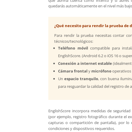
que abrirla cuenta como intento y si abres l
quedarás automáticamente en el nivel más bajo 
¿Qué necesito para rendir la prueba de 
Para rendir la prueba necesitas contar con
técnicos/tecnológicos:
Teléfono móvil
compatible para instalar
EnglishScore. (Android 6.2 o iOS 16 o super
Conexión a internet estable
(idealmente
Cámara frontal
y
micrófono
operativo
Un
espacio tranquilo
, con buena ilumina
para resguardar la calidad del registro de 
EnglishScore incorpora medidas de seguridad
(por ejemplo, registro fotográfico durante el e
capturas o compartición de pantalla), por lo 
condiciones y dispositivos requeridos.