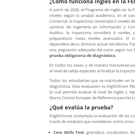
¿Cómo funciona inglés en la F
A partir de 2026, el Programa de Inglés en la F
niveles según la unidad académica. En el caso
Comercial, la trayectoria contempla 5 niveles de
carreras de Ingeniería en Información y Co
Auditor, la trayectoria considera 6 niveles
preparatorio hasta niveles avanzados. El 
dependerá de tu dominio actual del idioma. Para
una asignación adecuada del curso según tus h
prueba obligatoria de diagnóstico.
En todos los casos, y de manera transversal par
el nivel de salida esperado al finalizar la trayec
Todos los estudiantes que se matriculen en l
diagnóstica. Esta evaluación es
EnglishScore Pl
la cual permite evaluar el nivel de inglés y re
Marco Común Europeo de Referencia para las 
¿Qué evalúa la prueba?
EnglishScore contempla la evaluación de las cu
través de módulos que consideran, entre otro
Core Skills Test:
gramática, vocabulario, le