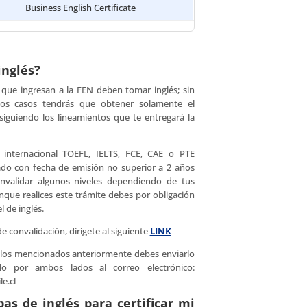
Business English Certificate
inglés?
 que ingresan a la FEN deben tomar inglés; sin
os casos tendrás que obtener solamente el
, siguiendo los lineamientos que te entregará la
internacional TOEFL, IELTS, FCE, CAE o PTE
cado con fecha de emisión no superior a 2 años
nvalidar algunos niveles dependiendo de tus
que realices este trámite debes por obligación
l de inglés.
de convalidación, dirígete al siguiente
LINK
de los mencionados anteriormente debes enviarlo
o por ambos lados al correo electrónico:
e.cl
as de inglés para certificar mi