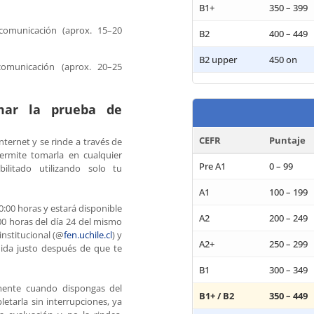
B1+
350 – 399
comunicación (aprox. 15–20
B2
400 – 449
B2 upper
450 on
comunicación (aprox. 20–25
ar la prueba de
CEFR
Puntaje
nternet y se rinde a través de
permite tomarla en cualquier
Pre A1
0 – 99
litado utilizando solo tu
A1
100 – 199
10:00 horas y estará disponible
A2
200 – 249
00 horas del día 24 del mismo
 institucional (@
fen.uchile.cl
) y
A2+
250 – 299
nida justo después de que te
B1
300 – 349
mente cuando dispongas del
B1+ / B2
350 – 449
etarla sin interrupciones, ya