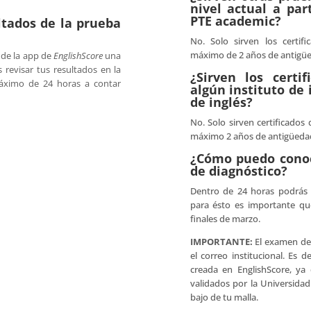
nivel actual a par
PTE academic?
tados de la prueba
No. Solo sirven los certi
máximo de 2 años de antigü
 de la app de
EnglishScore
una
 revisar tus resultados en la
¿Sirven los certi
áximo de 24 horas a contar
algún instituto de 
de inglés?
No. Solo sirven certificado
máximo 2 años de antigüeda
¿Cómo puedo conoc
de diagnóstico?
Dentro de 24 horas podrás r
para ésto es importante qu
finales de marzo.
IMPORTANTE:
El examen de 
el correo institucional. Es
creada en EnglishScore, ya 
validados por la Universida
bajo de tu malla.