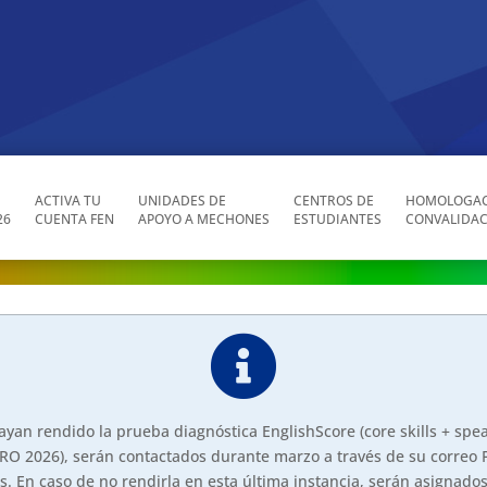
ACTIVA TU
UNIDADES DE
CENTROS DE
HOMOLOGAC
26
CUENTA FEN
APOYO A MECHONES
ESTUDIANTES
CONVALIDAC

yan rendido la prueba diagnóstica EnglishScore (core skills + speak
RO 2026), serán contactados durante marzo a través de su correo 
. En caso de no rendirla en esta última instancia, serán asignado