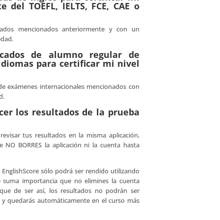
te del TOEFL, IELTS, FCE, CAE o
ficados mencionados anteriormente y con un
edad.
ficados de alumno regular de
idiomas para certificar mi nivel
s de exámenes internacionales mencionados con
d.
er los resultados de la prueba
evisar tus resultados en la misma aplicación,
e NO BORRES la aplicación ni la cuenta hasta
EnglishScore sólo podrá ser rendido utilizando
 de suma importancia que no elimines la cuenta
que de ser así, los resultados no podrán ser
d y quedarás automáticamente en el curso más