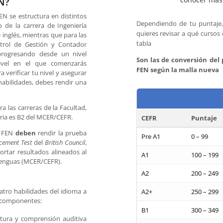
EN?
EN se estructura en distintos
Dependiendo de tu puntaje, 
 de la carrera de Ingeniería
quieres revisar a qué cursos 
 inglés, mientras que para las
tabla
ntrol de Gestión y Contador
, progresando desde un nivel
Son las de conversión del 
nivel en el que comenzarás
FEN según la malla nueva
 verificar tu nivel y asegurar
abilidades, debes rendir una
a las carreras de la Facultad,
toria es B2 del MCER/CEFR.
CEFR
Puntaje
a FEN
deben
rendir la prueba
Pre A1
0 – 99
acement Test
del
British Council
,
portar resultados alineados al
A1
100 – 199
Lenguas (MCER/CEFR).
A2
200 – 249
atro habilidades del idioma a
A2+
250 – 299
s componentes:
B1
300 – 349
ctura y comprensión auditiva