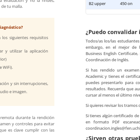
a evaluación y no la rindes,
B2 upper
450 on
de tu malla.
diagnóstico?
¿Puedo convalidar 
 los siguientes requisitos
Todos/as los/las estudiantes
embargo, en el mejor de l
 y utilizar la aplicación
Business English Certificate
ior)
Coordinación de Inglés.
 WiFi).
Si has rendido un examen 
s
Academic y tienes el certifi
puedes presentarlo para co
ción y sin interrupciones,
resultados. Recuerda que aun
audio e imagen.
cursar al menos el último nive
Si quieres revisar los tramos 
Si tienes algún certificado 
 remota durante la rendición
en formato PDF escanead
xamen y controles para evitar
coordinacion.ingles@fen.uchil
que es clave cumplir con las
¿Sirven otras prueb