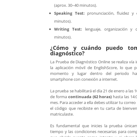
(aprox. 30–40 minutos).
Speaking Test:
pronunciación, fluidez y 
minutos).
Writing Test:
lenguaje, organización y 
minutos).
¿Cómo y cuándo puedo tom
diagnóstico?
La Prueba de Diagnóstico Online se realiza vía i
la aplicación móvil de EnglishScore, lo que 
momento y lugar dentro del periodo habi
smartphone con conexión a internet.
La prueba se habilitará el día 21 de enero a las 
de forma
continuada (62 horas)
hasta las 14:
mes. Para acceder a ella debes utilizar tu correo
el código que recibiste en tu carta de bienve
matriculaste.
Es fundamental que inicies la prueba única
tiempo y las condiciones necesarias para compl