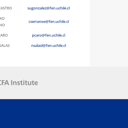
CASTRO
sugonzalez@fen.uchile.cl
IO
cserranoe@fen.uchile.cl
NO
CARO
pcaro@fen.uchile.cl
SALAS
nsalasl@fen.uchile.cl