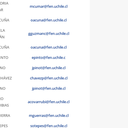
TORIA
mcumar@fen.uchile.cl
AR
CUÑA
oacuna@fen.uchile.cl
ELA
gguzmanc@fen.uchile.cl
ÁN
CUÑA
oacuna@fen.uchile.cl
INTO
epinto@fen.uchile.c
INO
jpinot@fen.uchile.cl
CHÁVEZ
chavezp@fen.uchile.cl
INO
jpinot@fen.uchile.cl
RO
acovarrubi@fen.uchile.cl
BIAS
UERRA
mguerras@fen.uchile.cl
TEPES
sotepes@fen.uchile.cl