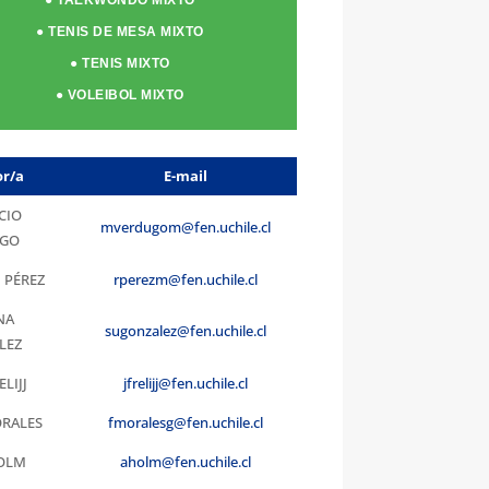
● TENIS DE MESA MIXTO
● TENIS MIXTO
● VOLEIBOL MIXTO
or/a
E-mail
CIO
mverdugom@fen.uchile.cl
UGO
 PÉREZ
rperezm@fen.uchile.cl
NA
sugonzalez@fen.uchile.cl
LEZ
ELIJJ
jfrelijj@fen.uchile.cl
ORALES
fmoralesg@fen.uchile.cl
OLM
aholm@fen.uchile.cl