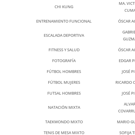
MA. VIC
CHI KUNG
CUM
ENTRENAMIENTO FUNCIONAL
ÓSCAR A
GABRI
ESCALADA DEPORTIVA
GUZM
FITNESS Y SALUD
ÓSCAR A
FOTOGRAFÍA
EDGAR P
FÚTBOL HOMBRES
JOSÉ P
FÚTBOL MUJERES
RICARDO 
FUTSAL HOMBRES
JOSÉ P
ALVA
NATACIÓN MIXTA
COVARRU
TAEKWONDO MIXTO
MARIO G
TENIS DE MESA MIXTO
SOFIJA 