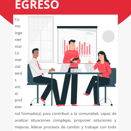
EGRESO
Co
mo
Inge
nier
o(a)
Co
mer
cial
será
s
un(
a)
prof
esio
nal formado(a) para contribuir a la comunidad, capaz de
analizar situaciones complejas, proponer soluciones y
mejoras, liderar procesos de cambio y trabajar con todo