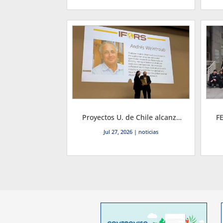
Proyectos U. de Chile alcanzan histórico doble podio mundial en conferencia IFORS y académico ingresó a su Salón de la Fama
Jul 27, 2026
|
noticias