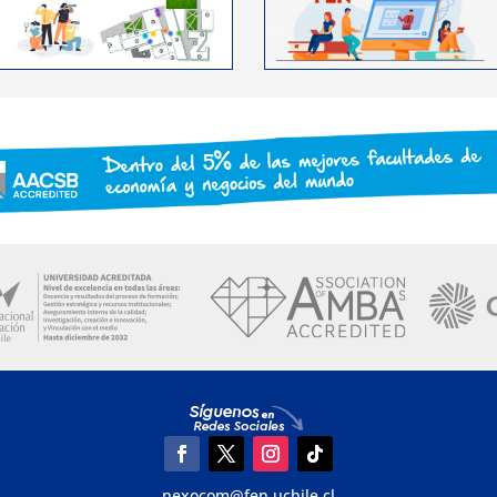
nexocom@fen.uchile.cl