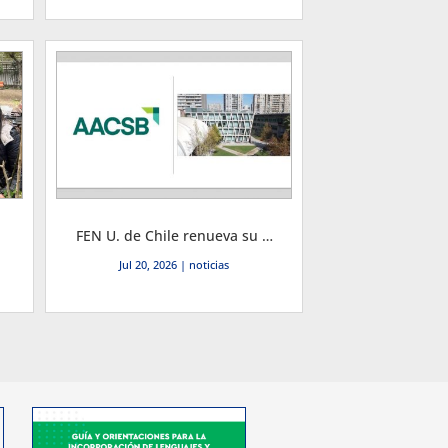
FEN U. de Chile renueva su acreditación internacional AACSB por 6 años: Un logro de excelencia institucional
Jul 20, 2026
|
noticias