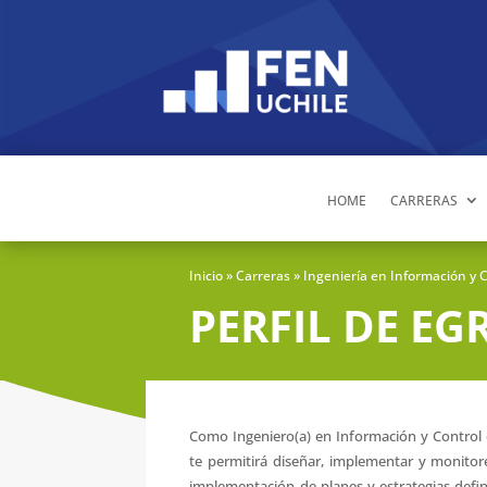
HOME
CARRERAS
Inicio
» Carreras » Ingeniería en Información y 
PERFIL DE EG
Como Ingeniero(a) en Información y Control 
te permitirá diseñar, implementar y monitore
implementación de planes y estrategias defini