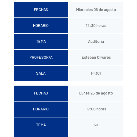
FECHAS
Miércoles 06 de agosto
HORARIO
18:30 horas
TEMA
Auditoría
PROFESOR/A
Esteban Olivares
SALA
P-301
FECHAS
Lunes 25 de agosto
HORARIO
17:00 horas
TEMA
Iva