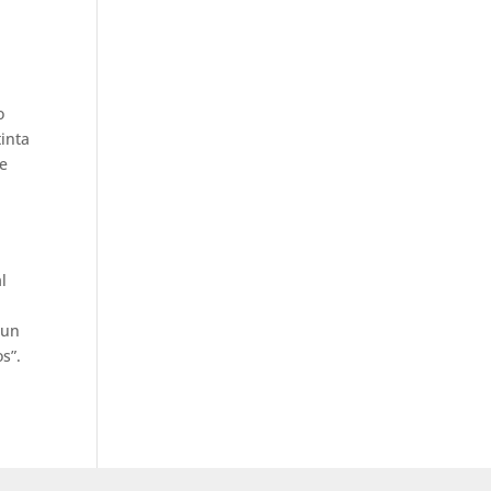
e
a
o
tinta
se
l
 un
os”.