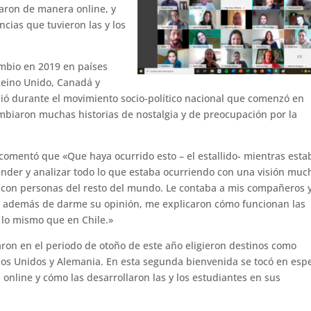
laron de manera online, y
cias que tuvieron las y los
ambio en 2019 en países
Reino Unido, Canadá y
idió durante el movimiento socio-político nacional que comenzó en
ambiaron muchas historias de nostalgia y de preocupación por la
 comentó que «Que haya ocurrido esto – el estallido- mientras esta
ender y analizar todo lo que estaba ocurriendo con una visión muc
o con personas del resto del mundo. Le contaba a mis compañeros 
s, además de darme su opinión, me explicaron cómo funcionan las
a lo mismo que en Chile.»
ajaron en el periodo de otoño de este año eligieron destinos como
ados Unidos y Alemania. En esta segunda bienvenida se tocó en espe
s online y cómo las desarrollaron las y los estudiantes en sus