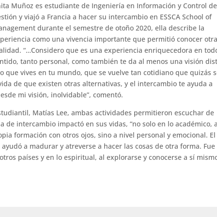
ita Muñoz es estudiante de Ingeniería en Información y Control d
stión y viajó a Francia a hacer su intercambio en ESSCA School of
nagement durante el semestre de otoño 2020, ella describe la
periencia como una vivencia importante que permitió conocer otr
alidad. “…Considero que es una experiencia enriquecedora en tod
ntido, tanto personal, como también te da al menos una visión dis
lo que vives en tu mundo, que se vuelve tan cotidiano que quizás 
vida de que existen otras alternativas, y el intercambio te ayuda a
desde mi visión, inolvidable”, comentó.
tudiantil, Matías Lee, ambas actividades permitieron escuchar de
a de intercambio impactó en sus vidas, “no solo en lo académico, a
pia formación con otros ojos, sino a nivel personal y emocional. El
 ayudó a madurar y atreverse a hacer las cosas de otra forma. Fue
 otros países y en lo espiritual, al explorarse y conocerse a sí mism