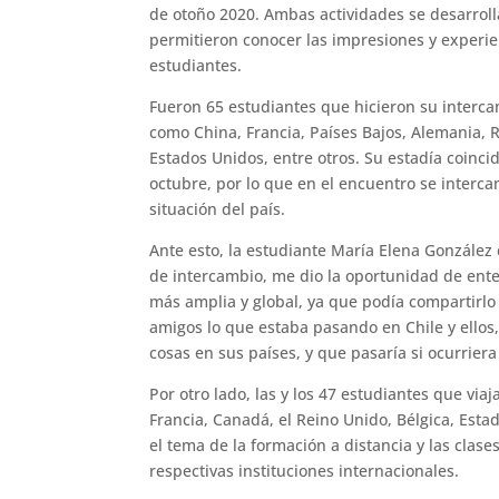
de otoño 2020. Ambas actividades se desarrol
permitieron conocer las impresiones y experien
estudiantes.
Fueron 65 estudiantes que hicieron su interc
como China, Francia, Países Bajos, Alemania, 
Estados Unidos, entre otros. Su estadía coinc
octubre, por lo que en el encuentro se interc
situación del país.
Ante esto, la estudiante María Elena González
de intercambio, me dio la oportunidad de ent
más amplia y global, ya que podía compartirl
amigos lo que estaba pasando en Chile y ello
cosas en sus países, y que pasaría si ocurrier
Por otro lado, las y los 47 estudiantes que vi
Francia, Canadá, el Reino Unido, Bélgica, Est
el tema de la formación a distancia y las clase
respectivas instituciones internacionales.