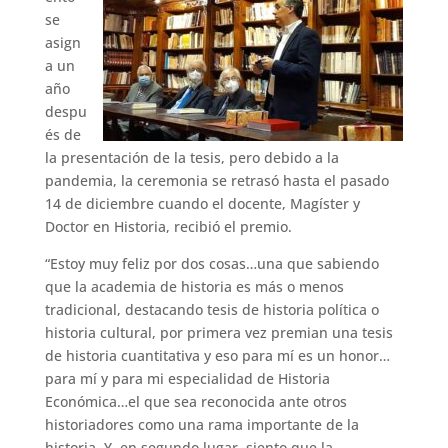
se
asign
a un
año
despu
és de
la presentación de la tesis, pero debido a la
pandemia, la ceremonia se retrasó hasta el pasado
14 de diciembre cuando el docente, Magíster y
Doctor en Historia, recibió el premio.
“Estoy muy feliz por dos cosas…una que sabiendo
que la academia de historia es más o menos
tradicional, destacando tesis de historia política o
historia cultural, por primera vez premian una tesis
de historia cuantitativa y eso para mí es un honor…
para mí y para mi especialidad de Historia
Económica…el que sea reconocida ante otros
historiadores como una rama importante de la
historia. Y, en segundo lugar, siento que la