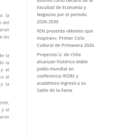
asumió como Decano de la
Facultad de Economía y
Negocios por el período
o la
2026-2030
o del
aron
FEN presenta «Mentes que
e las
Inspiran»: Primer Ciclo
Cultural de Primavera 2026
Proyectos U. de Chile
de la
alcanzan histórico doble
do la
podio mundial en
y el
conferencia IFORS y
co el
académico ingresó a su
y la
Salón de la Fama
nte,
 y el
jaron