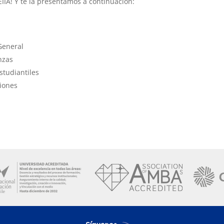
IA! Y te la presentamos a continuación:
General
nzas
studiantiles
ciones