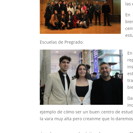
las
En 
bie
cen
est
Escuelas de Pregrado.
En
re
in
es
tr
bi
Da
in
ejemplo de cómo ser un buen centro de estudi
la vara muy alta pero creanme que lo daremos 