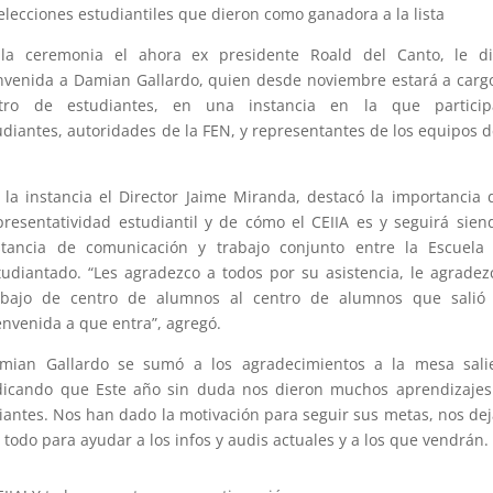
 elecciones estudiantiles que dieron como ganadora a la lista
la ceremonia el ahora ex presidente Roald del Canto, le di
nvenida a Damian Gallardo, quien desde noviembre estará a carg
tro de estudiantes, en una instancia en la que particip
udiantes, autoridades de la FEN, y representantes de los equipos d
 la instancia el Director Jaime Miranda, destacó la importancia 
presentatividad estudiantil y de cómo el CEIIA es y seguirá sien
stancia de comunicación y trabajo conjunto entre la Escuela 
tudiantado. “Les agradezco a todos por su asistencia, le agradez
abajo de centro de alumnos al centro de alumnos que salió 
envenida a que entra”, agregó.
mian Gallardo se sumó a los agradecimientos a la mesa salie
dicando que Este año sin duda nos dieron muchos aprendizajes
antes. Nos han dado la motivación para seguir sus metas, nos de
todo para ayudar a los infos y audis actuales y a los que vendrán.