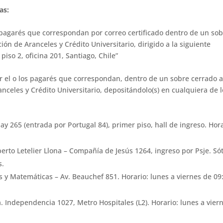
as:
s pagarés que correspondan por correo certificado dentro de un so
n de Aranceles y Crédito Universitario, dirigido a la siguiente
piso 2, oficina 201, Santiago, Chile”
 el o los pagarés que correspondan, dentro de un sobre cerrado 
celes y Crédito Universitario, depositándolo(s) en cualquiera de l
ay 265 (entrada por Portugal 84), primer piso, hall de ingreso. Hora
erto Letelier Llona – Compañía de Jesús 1264, ingreso por Psje. Só
s.
s y Matemáticas – Av. Beauchef 851. Horario: lunes a viernes de 09
. Independencia 1027, Metro Hospitales (L2). Horario: lunes a vier