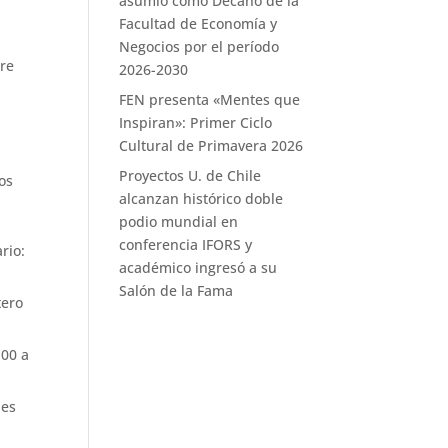
asumió como Decano de la
Facultad de Economía y
Negocios por el período
bre
2026-2030
FEN presenta «Mentes que
Inspiran»: Primer Ciclo
Cultural de Primavera 2026
a
Proyectos U. de Chile
os
alcanzan histórico doble
podio mundial en
conferencia IFORS y
rio:
académico ingresó a su
Salón de la Fama
tero
:00 a
nes