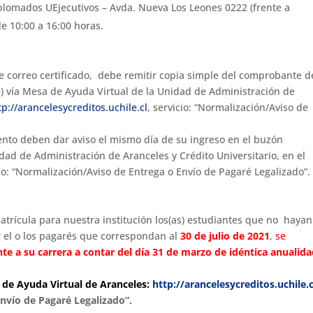
lomados UEjecutivos – Avda. Nueva Los Leones 0222 (frente a
de 10:00 a 16:00 horas.
e correo certificado, debe remitir copia simple del comprobante d
e) vía Mesa de Ayuda Virtual de la Unidad de Administración de
tp://
arancelesycreditos.uchile.cl
, servicio: “Normalización/Aviso de
nto deben dar aviso el mismo día de su ingreso en el buzón
dad de Administración de Aranceles y Crédito Universitario, en el
cio: “Normalización/Aviso de Entrega o Envío de Pagaré Legalizado”.
trícula para nuestra institución los(as) estudiantes que no hayan
r el o los pagarés que correspondan al
30 de julio de 2021
,
se
e a su carrera a contar del día 31 de marzo de idéntica anualida
a de Ayuda Virtual de Aranceles:
http://
arancelesycreditos.uchile.c
Envío de Pagaré Legalizado”.