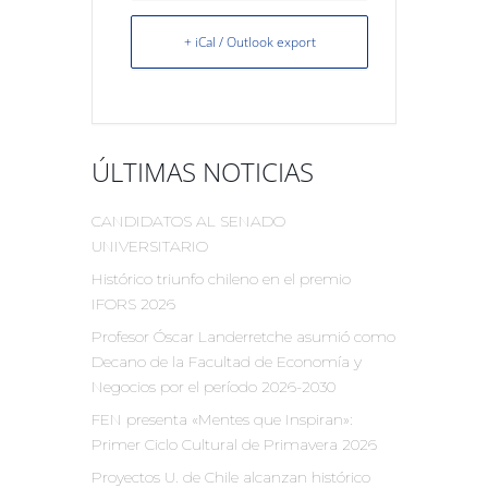
+ iCal / Outlook export
ÚLTIMAS NOTICIAS
CANDIDATOS AL SENADO
UNIVERSITARIO
Histórico triunfo chileno en el premio
IFORS 2026
Profesor Óscar Landerretche asumió como
Decano de la Facultad de Economía y
Negocios por el período 2026-2030
FEN presenta «Mentes que Inspiran»:
Primer Ciclo Cultural de Primavera 2026
Proyectos U. de Chile alcanzan histórico