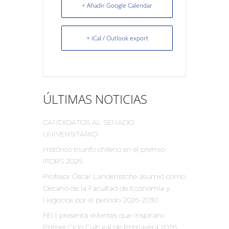
+ Añadir Google Calendar
+ iCal / Outlook export
ÚLTIMAS NOTICIAS
CANDIDATOS AL SENADO
UNIVERSITARIO
Histórico triunfo chileno en el premio
IFORS 2026
Profesor Óscar Landerretche asumió como
Decano de la Facultad de Economía y
Negocios por el período 2026-2030
FEN presenta «Mentes que Inspiran»:
Primer Ciclo Cultural de Primavera 2026