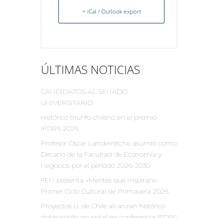
+ iCal / Outlook export
ÚLTIMAS NOTICIAS
CANDIDATOS AL SENADO
UNIVERSITARIO
Histórico triunfo chileno en el premio
IFORS 2026
Profesor Óscar Landerretche asumió como
Decano de la Facultad de Economía y
Negocios por el período 2026-2030
FEN presenta «Mentes que Inspiran»:
Primer Ciclo Cultural de Primavera 2026
Proyectos U. de Chile alcanzan histórico
doble podio mundial en conferencia IFORS