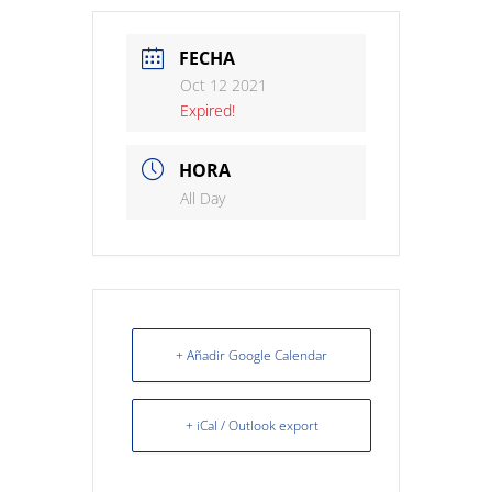
FECHA
Oct 12 2021
Expired!
HORA
All Day
+ Añadir Google Calendar
+ iCal / Outlook export