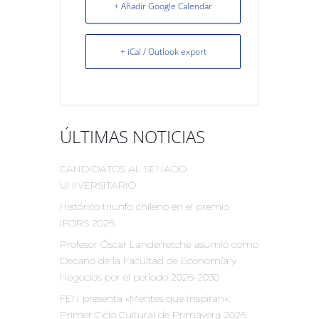
+ Añadir Google Calendar
+ iCal / Outlook export
ÚLTIMAS NOTICIAS
CANDIDATOS AL SENADO
UNIVERSITARIO
Histórico triunfo chileno en el premio
IFORS 2026
Profesor Óscar Landerretche asumió como
Decano de la Facultad de Economía y
Negocios por el período 2026-2030
FEN presenta «Mentes que Inspiran»:
Primer Ciclo Cultural de Primavera 2026