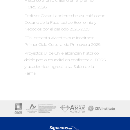
Histórico triunfo chileno en el premio
IFORS 2026
Profesor Óscar Landerretche asumió como
Decano de la Facultad de Economía y
Negocios por el período 2026-2030
FEN presenta «Mentes que Inspiran»:
Primer Ciclo Cultural de Primavera 2026
Proyectos U. de Chile alcanzan histórico
doble podio mundial en conferencia IFORS
y académico ingresó a su Salón de la
Fama