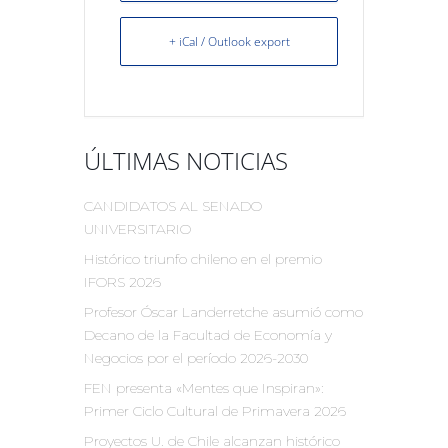
+ iCal / Outlook export
ÚLTIMAS NOTICIAS
CANDIDATOS AL SENADO
UNIVERSITARIO
Histórico triunfo chileno en el premio
IFORS 2026
Profesor Óscar Landerretche asumió como
Decano de la Facultad de Economía y
Negocios por el período 2026-2030
FEN presenta «Mentes que Inspiran»:
Primer Ciclo Cultural de Primavera 2026
Proyectos U. de Chile alcanzan histórico