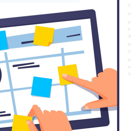
C
H
P
F
2
F
C
P
m
S