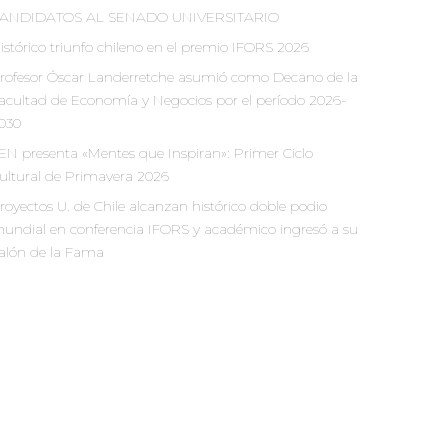
ANDIDATOS AL SENADO UNIVERSITARIO
istórico triunfo chileno en el premio IFORS 2026
rofesor Óscar Landerretche asumió como Decano de la
acultad de Economía y Negocios por el período 2026-
030
EN presenta «Mentes que Inspiran»: Primer Ciclo
ultural de Primavera 2026
royectos U. de Chile alcanzan histórico doble podio
undial en conferencia IFORS y académico ingresó a su
alón de la Fama