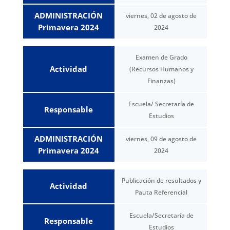
ADMINISTRACIÓN
viernes, 02 de agosto de
Primavera 2024
2024
Examen de Grado
Actividad
(Recursos Humanos y
Finanzas)
Escuela/ Secretaría de
Responsable
Estudios
ADMINISTRACIÓN
viernes, 09 de agosto de
Primavera 2024
2024
Publicación de resultados y
Actividad
Pauta Referencial
Escuela/Secretaría de
Responsable
Estudios