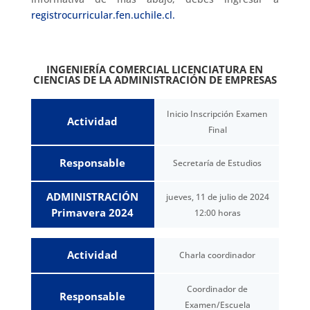
registrocurricular.fen.uchile.cl.
INGENIERÍA COMERCIAL LICENCIATURA EN
CIENCIAS DE LA ADMINISTRACIÓN DE EMPRESAS
Inicio Inscripción Examen
Actividad
Final
Responsable
Secretaría de Estudios
ADMINISTRACIÓN
jueves, 11 de julio de 2024
Primavera 2024
12:00 horas
Actividad
Charla coordinador
Coordinador de
Responsable
Examen/Escuela