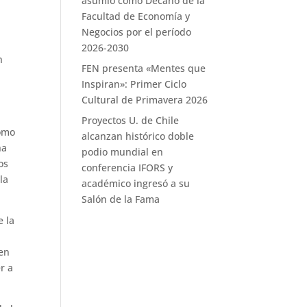
asumió como Decano de la
Facultad de Economía y
Negocios por el período
2026-2030
n
FEN presenta «Mentes que
Inspiran»: Primer Ciclo
Cultural de Primavera 2026
Proyectos U. de Chile
como
alcanzan histórico doble
ha
podio mundial en
os
conferencia IFORS y
la
académico ingresó a su
Salón de la Fama
e la
 en
r a