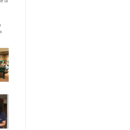
e la
a
a