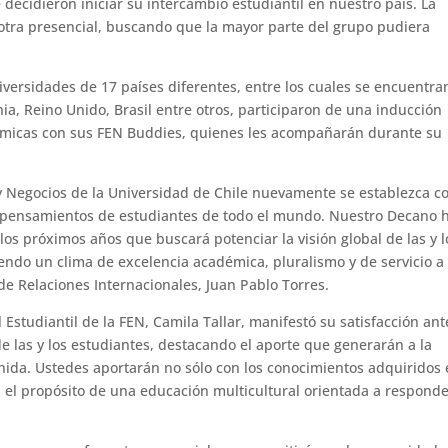
decidieron iniciar su intercambio estudiantil en nuestro país. La
 otra presencial, buscando que la mayor parte del grupo pudiera
iversidades de 17 países diferentes, entre los cuales se encuentra
ia, Reino Unido, Brasil entre otros, participaron de una inducción
námicas con sus FEN Buddies, quienes les acompañarán durante su
 y Negocios de la Universidad de Chile nuevamente se establezca 
y pensamientos de estudiantes de todo el mundo. Nuestro Decano 
os próximos años que buscará potenciar la visión global de las y l
endo un clima de excelencia académica, pluralismo y de servicio a 
 de Relaciones Internacionales, Juan Pablo Torres.
 Estudiantil de la FEN, Camila Tallar, manifestó su satisfacción ant
e las y los estudiantes, destacando el aporte que generarán a la
enida. Ustedes aportarán no sólo con los conocimientos adquiridos
n el propósito de una educación multicultural orientada a responde