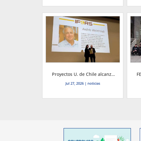
Proyectos U. de Chile alcanzan histórico doble podio mundial en conferencia IFORS y académico ingresó a su Salón de la Fama
Jul 27, 2026
|
noticias