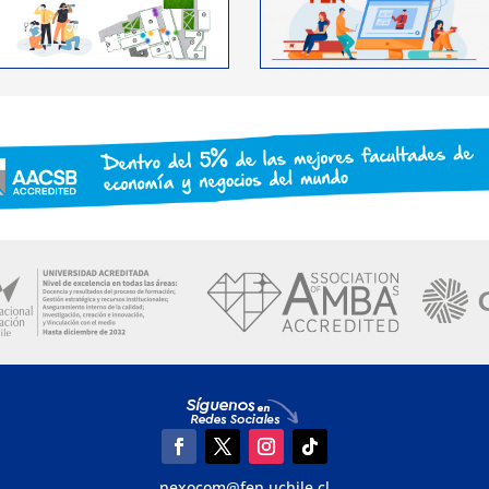
nexocom@fen.uchile.cl