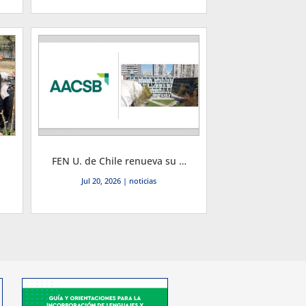
FEN U. de Chile renueva su acreditación internacional AACSB por 6 años: Un logro de excelencia institucional
Jul 20, 2026
|
noticias