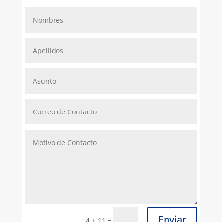
Enviar
=
4 + 11