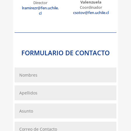
Valenzuela
Director
Coordinador
lramirezr@fen.uchile.
csotov@fen.uchile.cl
cl
FORMULARIO DE CONTACTO