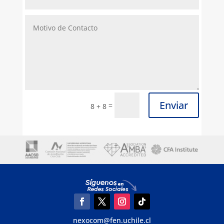
Enviar
=
8 + 8
nexocom@fen.uchile.cl