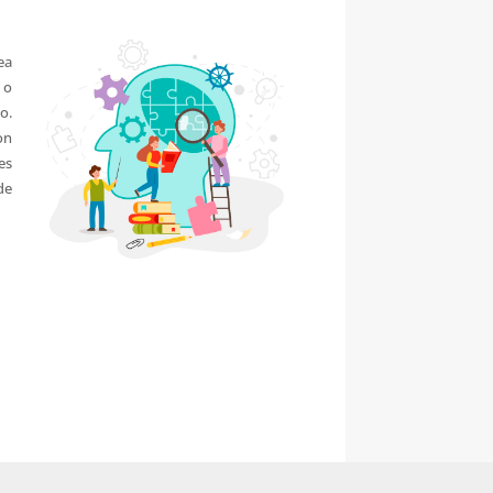
ea
 o
o.
on
es
de